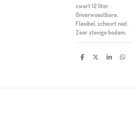
zwart 12 liter.
Onverwoestbare,
Flexibel, scheurt niet.
Zeer stevige bodem.
D
D
S
D
E
E
H
E
L
E
A
L
E
L
R
E
N
E
N