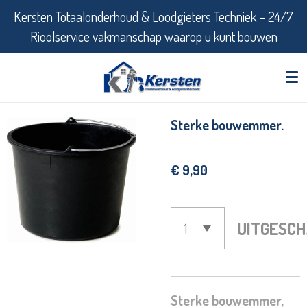
Kersten Totaalonderhoud & Loodgieters Techniek – 24/7
Ga
Rioolservice vakmanschap waarop u kunt bouwen
direct
naar
de
hoofdinhoud
Sterke bouwemmer.
€ 9,90
UITGESC
Sterke bouwemmer,